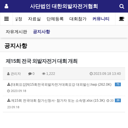
사단법인 대한외발자전거협회
협회일정
자료실
단체등록
대회참가
커뮤니티
자유게시판
공지사항
공지사항
제15회 전국 외발자전거 대회 개최
관리자
0
1,222
2023.09.18 13:40
[대회요강]제15회전국외발자전거대회요강 대외발신.hwp (262.0K)
71
2023.09.18
제15회 전국대회 참가신청서- 참가자 또는 소속명.xlsx (15.3K)
20
20
23.09.18