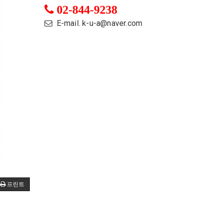
02-844-9238
E-mail. k-u-a@naver.com
프린트