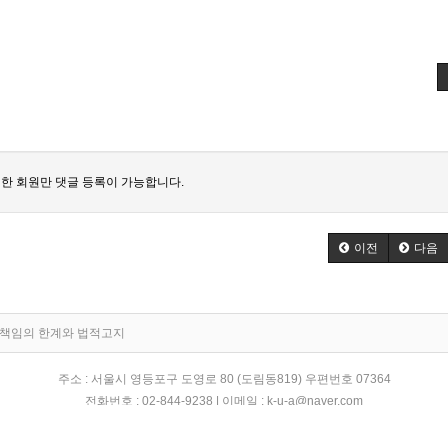
한 회원만 댓글 등록이 가능합니다.
이전
다음
책임의 한계와 법적고지
주소 : 서울시 영등포구 도영로 80 (도림동819) 우편번호 07364
전화번호 : 02-844-9238 | 이메일 : k-u-a@naver.com
Korea unicycling association