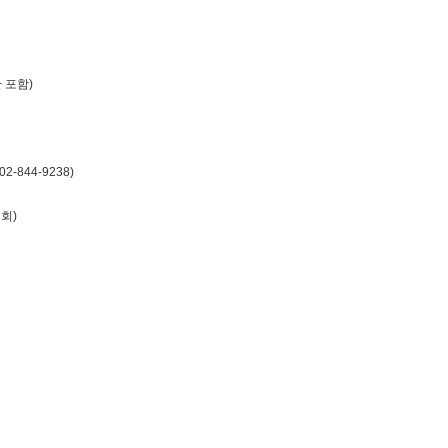
간 포함)
-844-9238)
협회)