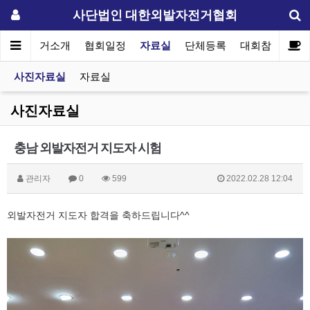
사단법인 대한외발자전거협회
외발자전거소개
협회일정
자료실
단체등록
대회참가
커
사진자료실
자료실
사진자료실
충남 외발자전거 지도자 시험
관리자
0
599
2022.02.28 12:04
외발자전거 지도자 합격을 축하드립니다^^