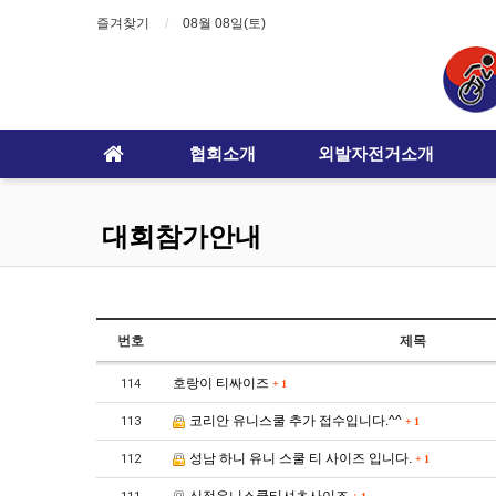
즐겨찾기
08월 08일(토)
협회소개
외발자전거소개
대회참가안내
번호
제목
호랑이 티싸이즈
114
+
1
코리안 유니스쿨 추가 접수입니다.^^
113
+
1
성남 하니 유니 스쿨 티 사이즈 입니다.
112
+
1