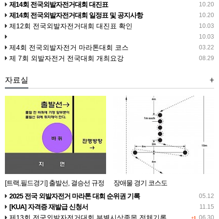
전국 마라톤대회 개최
제14회 전국외발자전거대회 대진표
10.20
제14회 전국외발자전거대회 일정표 및 공지사항
10.20
제12회 전국외발자전거대회 대진표 확인
10.03
10.03
제4회 전국외발자전거 마라톤대회 코스
03.22
제 7회 외발자전거 전국대회 개최요강
08.29
자료실
+
[트랙,필드경기] 출발선, 결승선 규정
장애물 경기 코스도
2025 전국 외발자전거 마라톤 대회 순위권 기록
05.12
[KUA] 자격증 재발급 신청서
11.15
제13회 전국외발자전거대회 부별시상종목 전체기록
06.30
+1