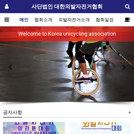
사단법인 대한외발자전거협회
메인
협회소개
외발자전거소개
협회일정
자료실
Previous
Nex
Welcome to Korea unicycling association
공지사항
+