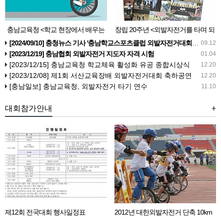
충남교육청 <학교 현장에서 배우는
창립 20주년 <외발자전거를 타며 되
외발자전거 타기 길라잡이> 발간
돌아본 20년> 발간
[2024/09/10] 충청뉴스 기사 '충남학교스포츠클럽 외발자전거대회' 성료...71개교 경쟁 ‘후끈’
09.12
[2023/12/19] 충남협회 외발자전거 지도자 자격 시험
01.04
[2023/12/15] 충남교육청 학교체육 활성화 유공 종합시상식
12.20
[2023/12/08] 제1회 서산교육장배 외발자전거대회 축하공연
12.20
[충남일보] 충남교육청, 외발자전거 타기 연수
11.10
대회참가안내
+
제12회 전국대회 행사일정표
2012년 대한외발자전거 단축 10km